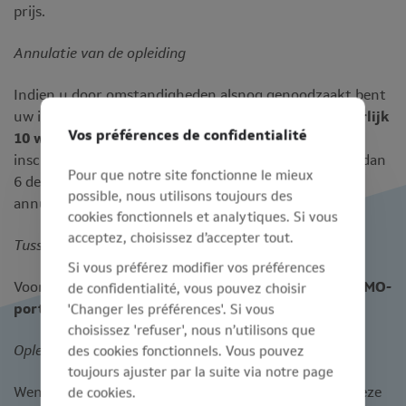
prijs.
Annulatie van de opleiding
Indien u door omstandigheden alsnog genoodzaakt bent
uw inschrijving te
annuleren
, is dit mogelijk tot
uiterlijk
Vos préférences de confidentialité
10 werkdagen vóór de opleidingsdag
. Nadien is het
inschrijvingsbedrag volledig verschuldigd. Bij minder dan
Pour que notre site fonctionne le mieux
6 deelnemers zijn wij genoodzaakt de opleiding te
possible, nous utilisons toujours des
annuleren.
cookies fonctionnels et analytiques. Si vous
acceptez, choisissez d’accepter tout.
Tussenkomsten
Si vous préférez modifier vos préférences
Voor deze opleiding kan u
geen beroep doen
op de
KMO-
de confidentialité, vous pouvez choisir
portefeuille
.
'Changer les préférences'. Si vous
choisissez 'refuser', nous n’utilisons que
Opleiding op maat
des cookies fonctionnels. Vous pouvez
toujours ajuster par la suite via notre page
de cookies.
Wenst u
meer dan 6 personen
in te schrijven voor deze