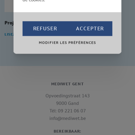
Projet pilote burn-out
REFUSER
ACCEPTER
LISEZ L'ARTICLE
MODIFIER LES PRÉFÉRENCES
MEDIWET GENT
Opvoedingstraat 143
9000 Gand
Tél: 09 221 06 07
info@mediwet.be
BEREIKBAAR: