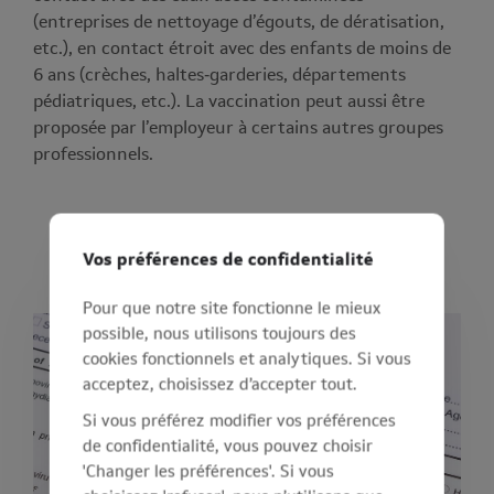
(entreprises de nettoyage d’égouts, de dératisation,
etc.), en contact étroit avec des enfants de moins de
6 ans (crèches, haltes‑garderies, départements
pédiatriques, etc.). La vaccination peut aussi être
proposée par l’employeur à certains autres groupes
professionnels.
Hépatite B
Vos préférences de confidentialité
Pour que notre site fonctionne le mieux
possible, nous utilisons toujours des
cookies fonctionnels et analytiques. Si vous
acceptez, choisissez d’accepter tout.
Si vous préférez modifier vos préférences
de confidentialité, vous pouvez choisir
'Changer les préférences'. Si vous