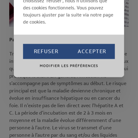
choisissez 'refuser', nous n’utilisons que
des cookies fonctionnels. Vous pouvez
toujours ajuster par la suite via notre page
de cookies.
Pathologie
REFUSER
ACCEPTER
Très contagieux, le virus de l’hépatite B entraîne une
infection grave du foie. Il est 100 fois plus contagieux
MODIFIER LES PRÉFÉRENCES
que le virus de l’immunodéficience humaine (VIH) qui
provoque le SIDA. En général, l’infection ne
s’accompagne pas de symptômes au début. Le risque
principal est que la maladie devienne chronique et
évolue en insuffisance hépatique ou en cancer du
foie. Il n’existe pas de lien direct avec l'hépatite A et
C. La période d’incubation est de 2 à 3 mois en
moyenne et la maladie évolue différemment d’une
personne à l’autre. Le virus se transmet d’une
personne à l’autre par du sang et/ou des liquides