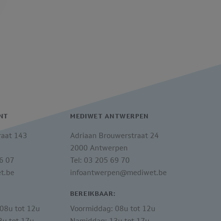
NT
MEDIWET ANTWERPEN
raat 143
Adriaan Brouwerstraat 24
2000 Antwerpen
06 07
Tel: 03 205 69 70
t.be
infoantwerpen@mediwet.be
:
BEREIKBAAR:
08u tot 12u
Voormiddag: 08u tot 12u
u tot 17u
Namiddag: 13u tot 17u