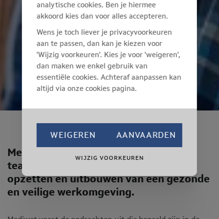
analytische cookies. Ben je hiermee
akkoord kies dan voor alles accepteren.
Wens je toch liever je privacyvoorkeuren
aan te passen, dan kan je kiezen voor
'Wijzig voorkeuren'. Kies je voor 'weigeren',
dan maken we enkel gebruik van
essentiële cookies. Achteraf aanpassen kan
altijd via onze cookies pagina.
WEIGEREN
AANVAARDEN
Mediwet is de partner die u met een
WIJZIG VOORKEUREN
team van specialisten helpt in het
opzetten en uitbouwen van een gezonde
en veilige werkomgeving.