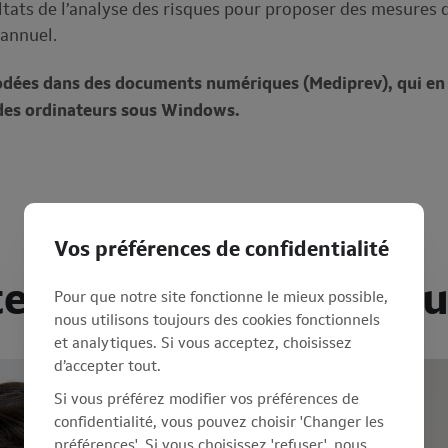
ltats de l’analyse des risques pour proposer des mesures 
 annuel.
odées dans des documents numériques (Mediprev), qui en 
 des ordinateurs sous Windows.
Vos préférences de confidentialité
 sur les accidents du
Pour que notre site fonctionne le mieux possible,
nous utilisons toujours des cookies fonctionnels
et analytiques. Si vous acceptez, choisissez
d’accepter tout.
Si vous préférez modifier vos préférences de
confidentialité, vous pouvez choisir 'Changer les
préférences'. Si vous choisissez 'refuser', nous