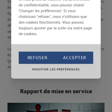
En concertation avec l’employeur et d’autres acteurs
de confidentialité, vous pouvez choisir
éventuellement concernés (conseiller en prévention,
'Changer les préférences'. Si vous
ligne hiérarchique, pompiers, etc.), nous élaborons
choisissez 'refuser', nous n’utilisons que
les procédures et désignons les responsables pour les
des cookies fonctionnels. Vous pouvez
diverses situations d’urgence (incendie, premiers
toujours ajuster par la suite via notre page
secours, accidents du travail, évacuation, violence,
de cookies.
etc.).
Le plan d’urgence interne comprend des instructions
écrites complémentaires pour tous les travailleurs
REFUSER
ACCEPTER
(plans d’évacuation, numéros d’urgence, consignes
en cas d’incendie, etc.).
MODIFIER LES PRÉFÉRENCES
Rapport de mise en service