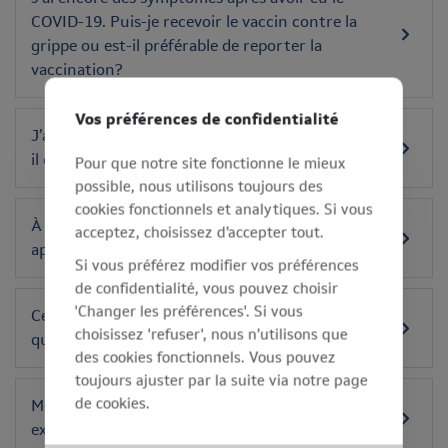
COVID-19. Puis-je recevoir le vaccin contre la
grippe ou est-il préférable de reporter la
vaccination?
Vos préférences de confidentialité
J’ai eu le COVID-19. Le vaccin contre la grippe est-
il encore efficace?
Pour que notre site fonctionne le mieux
possible, nous utilisons toujours des
cookies fonctionnels et analytiques. Si vous
À qui la 'nouvelle périodicité' n’est-elle pas
acceptez, choisissez d’accepter tout.
applicable?
Si vous préférez modifier vos préférences
de confidentialité, vous pouvez choisir
'Changer les préférences'. Si vous
Ces modifications influencent-elles les services
choisissez 'refuser', nous n’utilisons que
que vous me rendez?
des cookies fonctionnels. Vous pouvez
toujours ajuster par la suite via notre page
de cookies.
Mon travailleur peut-il encore demander un
examen médical s’il en a besoin?