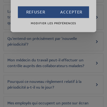
La nouvelle périodicité signifie-t-elle que les
REFUSER
ACCEPTER
travailleurs ne doivent se soumettre à un examen
que tous les 2 ans?
MODIFIER LES PRÉFÉRENCES
Qu’entend-on précisément par 'nouvelle
périodicité'?
Mon médecin du travail peut-il effectuer un
contrôle auprès des collaborateurs malades?
Pourquoi ce nouveau règlement relatif à la
périodicité a-t-il vu le jour?
Mes employés qui occupent un poste sur écran