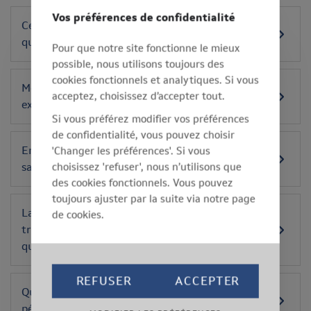
Vos préférences de confidentialité
Ces modifications influencent-elles les services
que vous me rendez?
Pour que notre site fonctionne le mieux
possible, nous utilisons toujours des
cookies fonctionnels et analytiques. Si vous
Mon travailleur peut-il encore demander un
acceptez, choisissez d’accepter tout.
examen médical s’il en a besoin?
Si vous préférez modifier vos préférences
de confidentialité, vous pouvez choisir
'Changer les préférences'. Si vous
En quoi consiste précisément la surveillance de
choisissez 'refuser', nous n’utilisons que
santé au cours de l’année intermédiaire?
des cookies fonctionnels. Vous pouvez
toujours ajuster par la suite via notre page
La nouvelle périodicité signifie-t-elle que les
de cookies.
travailleurs ne doivent se soumettre à un examen
que tous les 2 ans?
REFUSER
ACCEPTER
Qu’entend-on précisément par 'nouvelle
périodicité'?