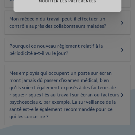
MODIFIER LES PRÉFÉRENCES
Mon médecin du travail peut-il effectuer un
contrôle auprès des collaborateurs malades?
Pourquoi ce nouveau règlement relatif à la
périodicité a-t-il vu le jour?
Mes employés qui occupent un poste sur écran
n’ont jamais dû passer d’examen médical, bien
qu’ils soient également exposés à des facteurs de
risque: risques liés au travail sur écran ou facteurs
psychosociaux, par exemple. La surveillance de la
santé est-elle également recommandée pour ce
qui les concerne ?