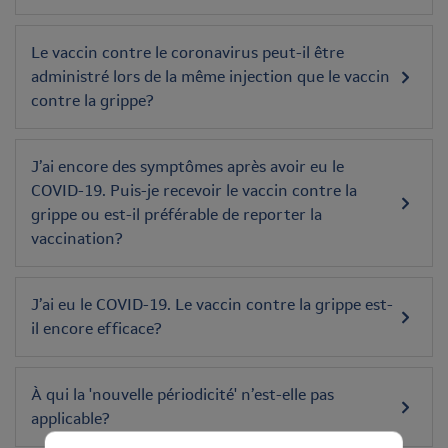
Le vaccin contre le coronavirus peut-il être
administré lors de la même injection que le vaccin
contre la grippe?
J’ai encore des symptômes après avoir eu le
COVID-19. Puis-je recevoir le vaccin contre la
grippe ou est-il préférable de reporter la
vaccination?
J’ai eu le COVID-19. Le vaccin contre la grippe est-
il encore efficace?
À qui la 'nouvelle périodicité' n’est-elle pas
applicable?