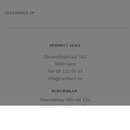
VERZONDEN OP
MEDIWET GENT
Opvoedingstraat 143
9000 Gent
Tel: 09 221 06 07
info@mediwet.be
BEREIKBAAR:
Voormiddag: 08u tot 12u
Namiddag: 13u tot 17u
Op vrijdag tot 16u
Gesloten op zaterdag, zondag en feestdagen