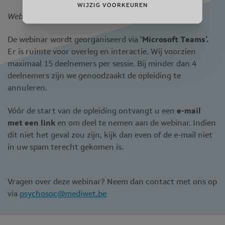
WIJZIG VOORKEUREN
Webinar via Teams
De webinar wordt georganiseerd via
‘Microsoft Teams’.
Er is ruimte voor overleg en interactie. Wij voorzien
maximaal 15 deelnemers per sessie. Bij minder dan 4
deelnemers zijn we genoodzaakt de opleiding te
annuleren.
Vóór de start van de opleiding ontvangt u een
e-mail
met een link
en om deel te nemen aan de webinar. Indien
dit niet het geval zou zijn, kijk dan even of de e-mail niet
in uw spam terecht gekomen is.
Vragen over deze webinar? Neem dan contact met ons op
via
psychosoc@mediwet.be