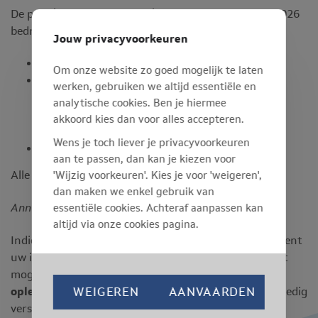
De prijs (vrijgesteld van btw) voor deze opleiding in 2026
bedraagt nu:
Jouw privacyvoorkeuren
voor PE-klanten:
1 PE
per deelnemer.
Om onze website zo goed mogelijk te laten
voor klanten zonder PE's:
inbegrepen in de
werken, gebruiken we altijd essentiële en
jaarbijdrage voor C-D bedrijven.
Dit is van
analytische cookies. Ben je hiermee
toepassing voor de eerste twee inschrijvingen,
akkoord kies dan voor alles accepteren.
nadien geldt het betalende tarief.
Wens je toch liever je privacyvoorkeuren
voor niet-klanten:
€154,78
per deelnemer
aan te passen, dan kan je kiezen voor
Alle documentatie is inbegrepen in de prijs.
'Wijzig voorkeuren'. Kies je voor 'weigeren',
dan maken we enkel gebruik van
Annulatie van de opleiding
essentiële cookies. Achteraf aanpassen kan
altijd via onze cookies pagina.
Indien u door omstandigheden alsnog genoodzaakt bent
uw inschrijving te
annuleren of te verplaatsen
, is dit
mogelijk tot
uiterlijk 10 werkdagen vóór de
WEIGEREN
AANVAARDEN
opleidingsdag
. Nadien is het inschrijvingsbedrag volledig
verschuldigd.