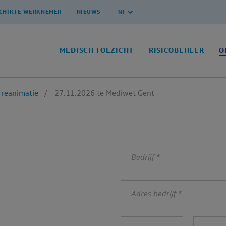
CHIKTE WERKNEMER
NIEUWS
NL
MEDISCH TOEZICHT
RISICOBEHEER
O
n reanimatie
27.11.2026 te Mediwet Gent
Bedrijf
*
Adres
bedrijf
*
Postcode
Gemeen