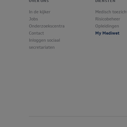
OVER ONS
DIENSTEN
In de kijker
Medisch toezich
Jobs
Risicobeheer
Onderzoekscentra
Opleidingen
Contact
My Mediwet
Inloggen sociaal
secretariaten