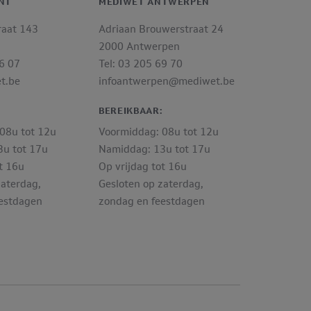
NT
MEDIWET ANTWERPEN
raat 143
Adriaan Brouwerstraat 24
2000 Antwerpen
06 07
Tel: 03 205 69 70
t.be
infoantwerpen@mediwet.be
:
BEREIKBAAR:
08u tot 12u
Voormiddag: 08u tot 12u
u tot 17u
Namiddag: 13u tot 17u
t 16u
Op vrijdag tot 16u
zaterdag,
Gesloten op zaterdag,
estdagen
zondag en feestdagen