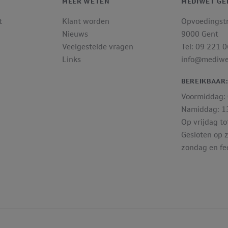
MEER WETEN
MEDIWET GE
t
Klant worden
Opvoedingst
Nieuws
9000 Gent
Veelgestelde vragen
Tel: 09 221 
Links
info@mediwe
BEREIKBAAR
Voormiddag: 
Namiddag: 13
Op vrijdag to
Gesloten op 
zondag en fe