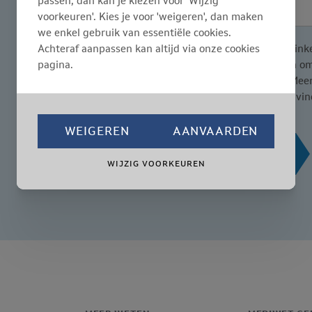
passen, dan kan je kiezen voor 'Wijzig
voorkeuren'. Kies je voor 'weigeren', dan maken
we enkel gebruik van essentiële cookies.
Achteraf aanpassen kan altijd via onze cookies
Door dit vakje aan te vin
pagina.
gegevens te gebruiken om 
diensten van Liantis. Mee
welke rechten je hebt, vin
WEIGEREN
AANVAARDEN
INSCHRIJVEN
WIJZIG VOORKEUREN