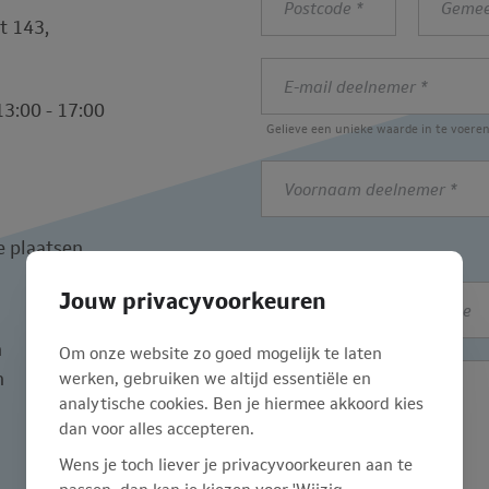
*
*
t 143,
E-
mail
13:00 - 17:00
deelnemer
Gelieve een unieke waarde in te voere
*
Voornaam
deelnemer
*
e plaatsen
E-
Jouw privacyvoorkeuren
mail
n
verantwoordelijke
Om onze website zo goed mogelijk te laten
Opmerkingen
werken, gebruiken we altijd essentiële en
n
analytische cookies. Ben je hiermee akkoord kies
dan voor alles accepteren.
Wens je toch liever je privacyvoorkeuren aan te