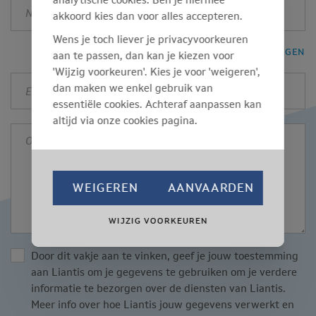
Naam
akkoord kies dan voor alles accepteren.
deelnemer
*
Wens je toch liever je privacyvoorkeuren
PERSOON TOEVOEGEN
aan te passen, dan kan je kiezen voor
'Wijzig voorkeuren'. Kies je voor 'weigeren',
E-
dan maken we enkel gebruik van
mail
essentiële cookies. Achteraf aanpassen kan
verantwoordelijke
altijd via onze cookies pagina.
Opmerkingen
WEIGEREN
AANVAARDEN
WIJZIG VOORKEUREN
Door dit vakje aan te vinken, geef je jouw toestemming
aan Liantis om je gegevens te gebruiken om je verdere
informatie te bezorgen over de diensten van Liantis.
Meer info over hoe Liantis jouw gegevens verwerkt en