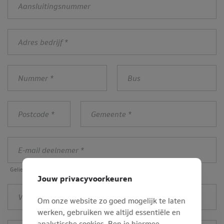
Adres
bedrijf
*
Nummer
Bus
*
Postcode
Gemeente
*
*
E-
mail
deelnemer
Gelieve een unieke waarde in te voeren
*
Jouw privacyvoorkeuren
Voornaam
Om onze website zo goed mogelijk te laten
deelnemer
werken, gebruiken we altijd essentiële en
*
analytische cookies. Ben je hiermee