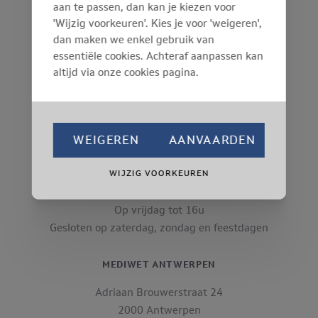
aan te passen, dan kan je kiezen voor
'Wijzig voorkeuren'. Kies je voor 'weigeren',
dan maken we enkel gebruik van
MEDIWET GENT
essentiële cookies. Achteraf aanpassen kan
Opvoedingstraat 143
altijd via onze cookies pagina.
9000 Gent
Tel: 09 221 06 07
info@mediwet.be
WEIGEREN
AANVAARDEN
BEREIKBAAR:
WIJZIG VOORKEUREN
Voormiddag: 08u tot 12u
Namiddag: 13u tot 17u
Op vrijdag tot 16u
Gesloten op zaterdag, zondag en feestdagen
MEDIWET ANTWERPEN
Adriaan Brouwerstraat 24
2000 Antwerpen