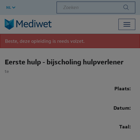
Zoeken
NL
Toggl
navig
Beste, deze opleiding is reeds volzet.
Eerste hulp - bijscholing hulpverlener
te
Plaats:
Datum:
Taal: