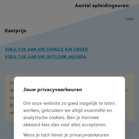
Aantal opleidingsuren:
uur
Kostprijs
VOEG TOE AAN UW GOOGLE KALENDER
VOEG TOE AAN UW OUTLOOK AGENDA
Inschrijven is momenteel niet meer mogelijk voor
Jouw privacyvoorkeuren
deze sessie. Bij interesse in deze sessie, mag u mailen
naar
opleiding@mediwet.be
. Wij voorzien graag
Om onze website zo goed mogelijk te laten
bijkomende sessies. Hou daarnaast zeker onze
werken, gebruiken we altijd essentiële en
website in de gaten.
analytische cookies. Ben je hiermee
akkoord kies dan voor alles accepteren.
Wens je toch liever je privacyvoorkeuren