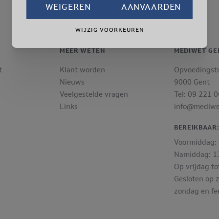
WEIGEREN
AANVAARDEN
WIJZIG VOORKEUREN
MEER WETEN
MEDIWET GE
t
Klant worden
Opvoedingst
Nieuws
9000 Gent
Veelgestelde vragen
Tel: 09 221 
Links
info@mediwe
BEREIKBAAR
Voormiddag: 
Namiddag: 13
Op vrijdag to
Gesloten op 
zondag en fe