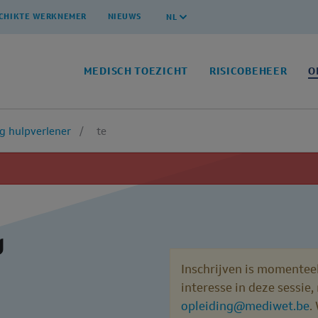
CHIKTE WERKNEMER
NIEUWS
NL
MEDISCH TOEZICHT
RISICOBEHEER
O
ng hulpverlener
te
g
Inschrijven is momenteel
interesse in deze sessie
opleiding@mediwet.be
.