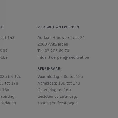
NT
MEDIWET ANTWERPEN
raat 143
Adriaan Brouwerstraat 24
2000 Antwerpen
06 07
Tel: 03 205 69 70
t.be
infoantwerpen@mediwet.be
:
BEREIKBAAR:
08u tot 12u
Voormiddag: 08u tot 12u
u tot 17u
Namiddag: 13u tot 17u
t 16u
Op vrijdag tot 16u
zaterdag,
Gesloten op zaterdag,
estdagen
zondag en feestdagen