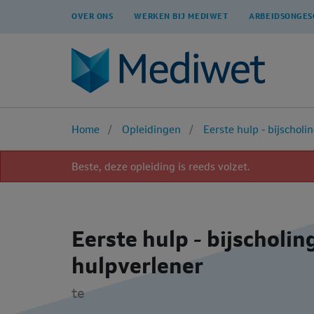
OVER ONS
WERKEN BIJ MEDIWET
ARBEIDSONGES
Home
Opleidingen
Eerste hulp - bijscholi
Beste, deze opleiding is reeds volzet.
Eerste hulp - bijscholin
hulpverlener
te