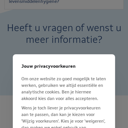
levensmiddelenhygiëne?
Heeft u vragen of wenst u
meer informatie?
Jouw privacyvoorkeuren
CONTACTEER ONS
Om onze website zo goed mogelijk te laten
werken, gebruiken we altijd essentiële en
analytische cookies. Ben je hiermee
akkoord kies dan voor alles accepteren.
Wens je toch liever je privacyvoorkeuren
MEDIWET GENT
aan te passen, dan kan je kiezen voor
'Wijzig voorkeuren'. Kies je voor 'weigeren',
Opvoedingstraat 143
dan maken we enkel gebruik van