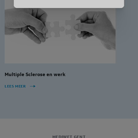
Multiple Sclerose en werk
LEES MEER
MEDIWET GENT