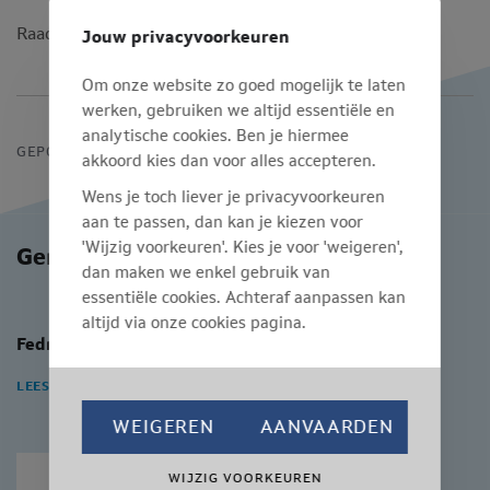
Raadpleeg het
KB van 3 juli 2018
.
Jouw privacyvoorkeuren
Om onze website zo goed mogelijk te laten
werken, gebruiken we altijd essentiële en
analytische cookies. Ben je hiermee
GEPOST OP 22/08/2018
akkoord kies dan voor alles accepteren.
Wens je toch liever je privacyvoorkeuren
aan te passen, dan kan je kiezen voor
'Wijzig voorkeuren'. Kies je voor 'weigeren',
Gerelateerde berichten
dan maken we enkel gebruik van
essentiële cookies. Achteraf aanpassen kan
altijd via onze cookies pagina.
Fedris erkent 2 nieuwe huidaandoeningen
LEES MEER
WEIGEREN
AANVAARDEN
WIJZIG VOORKEUREN