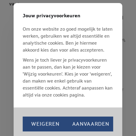
van:
Jouw privacyvoorkeuren
Een identificeerbaar risico voor de gezondheid
van de werknemer, te wijten aan de
Om onze website zo goed mogelijk te laten
blootstelling aan een fysisch, biologisch of
werken, gebruiken we altijd essentiële en
chemisch agens.
Bijvoorbeeld: lawaai, trillingen,
analytische cookies. Ben je hiermee
ioniserende straling, kankerverwekkende
akkoord kies dan voor alles accepteren.
stoffen, infectieziekten, chemicaliën.
Wens je toch liever je privacyvoorkeuren
Een verband tussen de blootstelling aan een
aan te passen, dan kan je kiezen voor
belasting van ergonomische aard of die
'Wijzig voorkeuren'. Kies je voor 'weigeren',
verbonden is aan de zwaarte van het werk of
dan maken we enkel gebruik van
aan een monotoon en tempo-gebonden werk
essentiële cookies. Achteraf aanpassen kan
en een identificeerbaar risico op een fysieke of
altijd via onze cookies pagina.
mentale werkbelasting.
Bijvoorbeeld: manueel
hanteren van lasten.
Een verband tussen de activiteit en een
identificeerbaar risico voor psychosociale
WEIGEREN
AANVAARDEN
belasting van de werknemer.