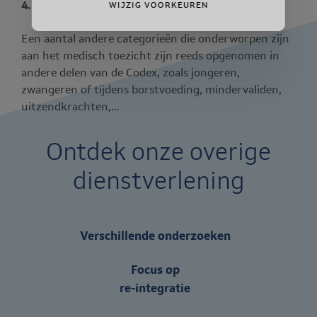
4. Andere onderworpenen
WIJZIG VOORKEUREN
Een aantal andere categorieën die onderworpen zijn
aan het medisch toezicht zijn reeds opgenomen in
andere delen van de Codex, zoals jongeren,
zwangeren of tijdens borstvoeding, mindervaliden,
uitzendkrachten,…
Ontdek onze overige
dienstverlening
Verschillende onderzoeken
Focus op
re-integratie