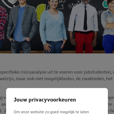
specifieke risicoanalyse uit te voeren voor jobstudenten,
 welzijn, maar ook met mogelijkheden, de zwakheden, het
.
g van de job voor voldoende informatie, aangepaste begel
Jouw privacyvoorkeuren
k aandacht uitgaat naar het onthaal van jobstudenten (bv
). Zo moet er o.a. uitleg gegeven worden over de eerste h
Om onze website zo goed mogelijk te laten