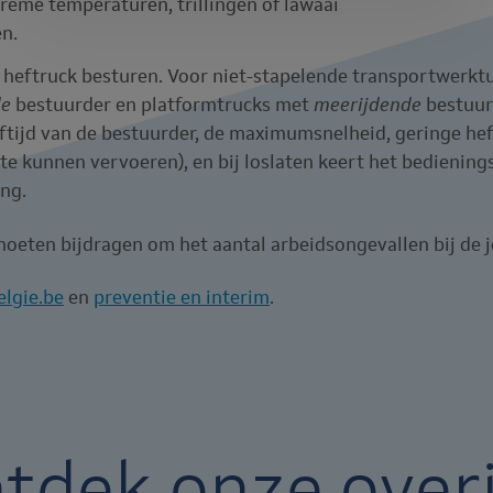
treme temperaturen, trillingen of lawaai
en.
heftruck besturen. Voor niet-stapelende transportwerktu
de
bestuurder en platformtrucks met
meerijdende
bestuurd
tijd van de bestuurder, de maximumsnelheid, geringe hef
 te kunnen vervoeren), en bij loslaten keert het bedienin
ng.
oeten bijdragen om het aantal arbeidsongevallen bij de 
elgie.be
en
preventie en interim
.
tdek onze over