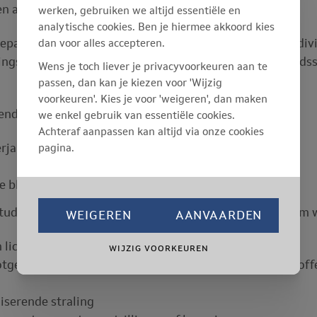
den aan de werkpost en de preventiemaatregelen.
werken, gebruiken we altijd essentiële en
analytische cookies. Ben je hiermee akkoord kies
dan voor alles accepteren.
epaste werkkledij en ook het onderhoud ervan. Ook indi
ngsmaskers, beschermingsbrillen en helmen, veiligheidss
Wens je toch liever je privacyvoorkeuren aan te
passen, dan kan je kiezen voor 'Wijzig
voorkeuren'. Kies je voor 'weigeren', dan maken
nd en specifiek gezondheidstoezicht bij:
we enkel gebruik van essentiële cookies.
Achteraf aanpassen kan altijd via onze cookies
pagina.
jarigen (< 18 jaar)
e blijkt dat de jobstudent een specifiek risico loopt.
udenten gevaarlijk werk te laten uitvoeren. Dit gaat om 
WEIGEREN
AANVAARDEN
n lichamelijk of psychisch niet aankunnen
WIJZIG VOORKEUREN
tgesteld aan welbepaalde biologische of chemische stof
iserende straling