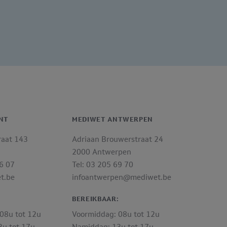
NT
MEDIWET ANTWERPEN
raat 143
Adriaan Brouwerstraat 24
2000 Antwerpen
06 07
Tel: 03 205 69 70
t.be
infoantwerpen@mediwet.be
:
BEREIKBAAR:
08u tot 12u
Voormiddag: 08u tot 12u
u tot 17u
Namiddag: 13u tot 17u