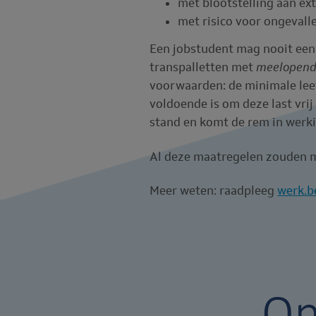
met blootstelling aan ex
met risico voor ongevall
Een jobstudent mag nooit een 
transpalletten met
meelopen
voorwaarden: de minimale leef
voldoende is om deze last vrij
stand en komt de rem in werki
Al deze maatregelen zouden m
Meer weten: raadpleeg
werk.b
On