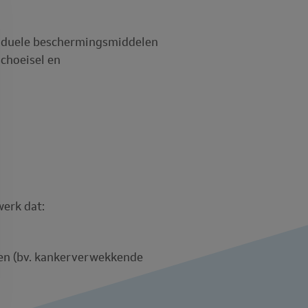
viduele beschermingsmiddelen
choeisel en
werk dat:
fen (bv. kankerverwekkende