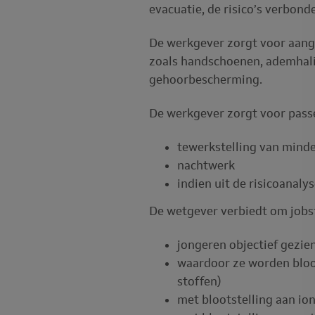
evacuatie, de risico’s verbon
De werkgever zorgt voor aang
zoals handschoenen, ademhali
gehoorbescherming.
De werkgever zorgt voor passe
tewerkstelling van minder
nachtwerk
indien uit de risicoanalys
De wetgever verbiedt om jobst
jongeren objectief gezie
waardoor ze worden bloo
stoffen)
met blootstelling aan ion