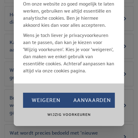
Om onze website zo goed mogelijk te laten
werken, gebruiken we altijd essentiële en
Hebben deze wijzigingen een invloed op uw
analytische cookies. Ben je hiermee
dienstverlening aan mij?
akkoord kies dan voor alles accepteren.
Wens je toch liever je privacyvoorkeuren
aan te passen, dan kan je kiezen voor
Kan mijn werknemer nog een medisch onderzoek
'Wijzig voorkeuren'. Kies je voor 'weigeren',
aanvragen als hij daar nood aan heeft?
dan maken we enkel gebruik van
essentiële cookies. Achteraf aanpassen kan
Wat gebeurt er precies tijdens het
altijd via onze cookies pagina.
gezondheidstoezicht in het tussenliggende jaar?
Betekent de nieuwe periodiciteit dat de
WEIGEREN
AANVAARDEN
werknemers maar om de 2 jaar op onderzoek
gaan?
WIJZIG VOORKEUREN
Wat wordt precies bedoeld met ‘nieuwe