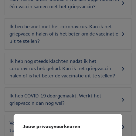
één vaccin samen met het griepvaccin?
Ik ben besmet met het coronavirus. Kan ik het
griepvaccin halen of is het beter om de vaccinatie
uit te stellen?
Ik heb nog steeds klachten nadat ik het
coronavirus heb gehad. Kan ik het griepvaccin
halen of is het beter de vaccinatie uit te stellen?
Ik heb COVID-19 doorgemaakt. Werkt het
griepvaccin dan nog wel?
Voor wie is de ‘nieuwe periodiciteit’ niet van
Jouw privacyvoorkeuren
toepassing?